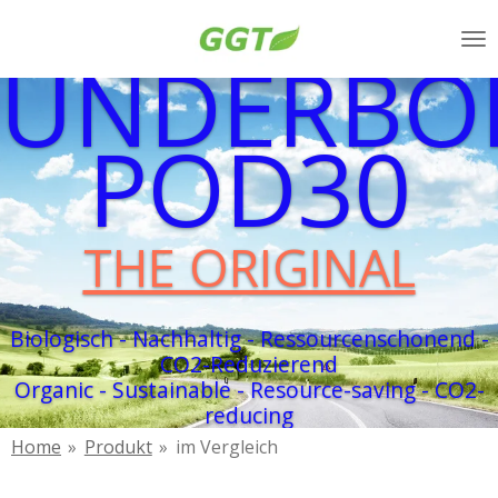
Zum
UNDERBO
Hauptinhalt
springen
POD30
THE ORIGINAL
Biologisch - Nachhaltig - Ressourcenschonend -
CO2-Reduzierend
Organic - Sustainable - Resource-saving - CO2-
reducing
Home
»
Produkt
»
im Vergleich